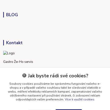
BLOG
Kontakt
Gastro Že-Ho servis
Pavel Horský
🍪 Jak byste rádi své cookies?
+420 777 800 898
Po - Pa 7:30 - 16:00
Soubory cookies používáme ke správnému fungování našeho e-
shopu a v případě vašeho souhlasu také ke sledování statistik o
webu, měření efektivity reklamních kampaní, zapamatování vašeho
gastrozeho@gastrozeho.cz
oblíbeného nastavení při používání stránek, či zobrazení reklam
odpovídajících vašim preferencím.
Více k využití cookies