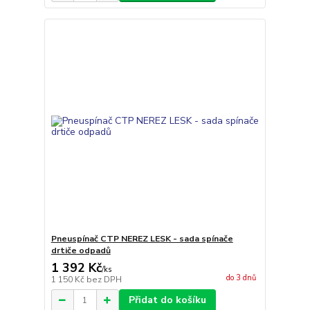
Pneuspínač CTP NEREZ LESK - sada spínače
drtiče odpadů
1 392 Kč
/
ks
do 3 dnů
1 150 Kč
bez DPH
Přidat do košíku