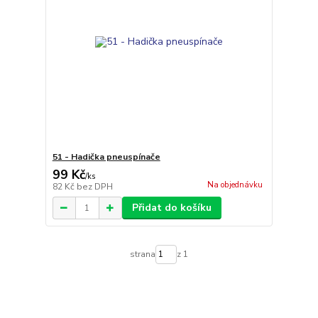
51 - Hadička pneuspínače
99 Kč
/
ks
Na objednávku
82 Kč
bez DPH
Přidat do košíku
strana
z 1