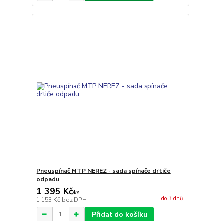
Pneuspínač MTP NEREZ - sada spínače drtiče
odpadu
1 395 Kč
/
ks
do 3 dnů
1 153 Kč
bez DPH
Přidat do košíku