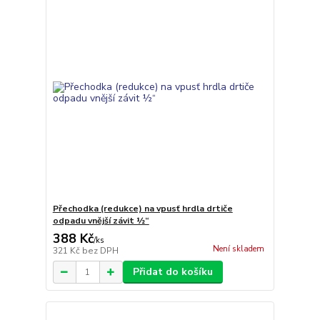
Přechodka (redukce) na vpusť hrdla drtiče
odpadu vnější závit ½“
388 Kč
/
ks
Není skladem
321 Kč
bez DPH
Přidat do košíku